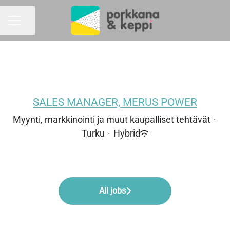
Share page
CAREER MENU
SALES MANAGER, MERUS POWER
Myynti, markkinointi ja muut kaupalliset tehtävät
·
Turku
·
Hybrid
All jobs