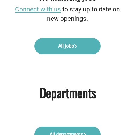
Connect with us
to stay up to date on
new openings.
All jobs
Departments
Myynti, markkinointi ja muut
Teollisuuden tehtävät
Taloushallinnon tehtävät
kaupalliset tehtävät
All departments