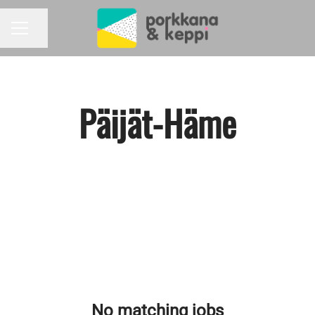
Share page
CAREER MENU
Päijät-Häme
No matching jobs