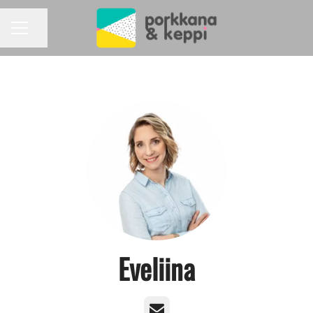
Jaa sivu
URAVALIKKO
Eveliina
Sähköposti