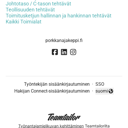
Johtotaso / C-tason tehtävät
Teollisuuden tehtävät
Toimitusketjun hallinnan ja hankinnan tehtävät
Kaikki Toimialat
porkkanajakeppi.fi
Työntekijän sisäänkirjautuminen
·
SSO
Hakijan Connect-sisäänkirjautuminen
·
suomi
Vaihda kieli
Työnantajamielikuvan kehittäminen
Teamtailorilta