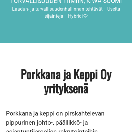
TURVALLISUUDEN TIIMIIN, KIWA SUOMI
Laadun- ja turvallisuudenhallinnan tehtävät
·
Useita
sijainteja
·
Hybridi
Porkkana ja Keppi Oy
yrityksenä
Porkkana ja keppi on pirskahtelevan
pippurinen johto-, päällikkö- ja
asiantuntijaroolien rekrytointeihin,