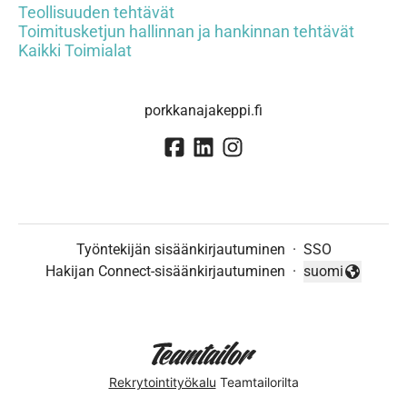
Teollisuuden tehtävät
Toimitusketjun hallinnan ja hankinnan tehtävät
Kaikki Toimialat
porkkanajakeppi.fi
Työntekijän sisäänkirjautuminen
·
SSO
Hakijan Connect-sisäänkirjautuminen
·
suomi
Vaihda kieli
Rekrytointityökalu
Teamtailorilta