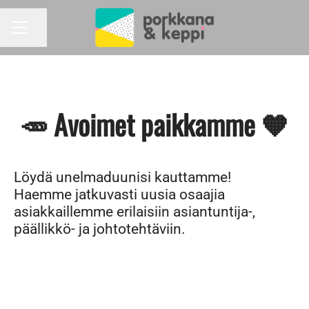
Jaa sivu
URAVALIKKO
🥕 Avoimet paikkamme 🧡
Löydä unelmaduunisi kauttamme!
Haemme jatkuvasti uusia osaajia
asiakkaillemme erilaisiin asiantuntija-,
päällikkö- ja johtotehtäviin.